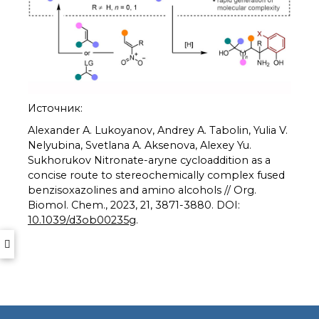
о типовых нарушениях
Новости института
Конференции
Новости
диссертационных
Источник:
советов
Новые лаборатории
Alexander A. Lukoyanov, Andrey A. Tabolin, Yulia V.
Nelyubina, Svetlana A. Aksenova, Alexey Yu.
Институт в СМИ
Sukhorukov Nitronate-aryne cycloaddition as a
Конкурсы, премии
concise route to stereochemically complex fused
Конкурсы вакантных
benzisoxazolines and amino alcohols // Org.
должностей
Biomol. Chem., 2023, 21, 3871-3880. DOI:
10.1039/d3ob00235g
.
История ВХК РАН
Преподавательский
состав
Достижения