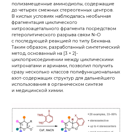
технологии
полизамещенные аминодиолы, содержащие
Электронная
до четырех смежных стереогенных центров.
микроскопия
В кислых условиях наблюдалась необычная
Награды сотрудников
фрагментация циклического
ИОХ РАН
нитрозоацетального фрагмента посредством
Мероприятия
гетеролитического разрыва связи N–O
Конференции
с последующей реакцией по типу Бекмана.
Журналы
Таким образом, разработанный синтетический
Национальные
метод, основанный на [3 + 2]-
проекты России
циклоприсоединении между циклическими
Разработки
нитронатами и аринами, позволил получить
сразу несколько классов полифункциональных
Крупный научный
проект
азот-содержащих структур для дальнейшего
по приоритетным
использования в органическом синтезе
направлениям НТР РФ
и медицинской химии.
Аспирантура
Защита диссертаций
Набор студентов
Рекомендации ВАК