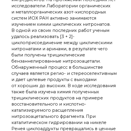
органической химии
исследователи Лаборатории органических
РАН (ЦКП ИОХ РАН)
и металлорганических азот-кислородных
Библиотека
систем ИОХ РАН активно занимаются
Инфоресурсы
изучением химии циклических нитронатов.
Профком
В одной из своих последних работ ученым
Документы
удалось реализовать [3 + 2]-
Контакты
циклоприсоединение между циклическими
нитронатами и аринами, в результате чего
были получены трициклические
Основные
бензаннелированные нитрозоацетали.
направления
Обнаруженный процесс в большинстве
деятельности
случаев является регио- и стереоселективным
Важнейшие
и дает целевые продукты с выходами
достижения института
от хороших до высоких. В ходе исследования
Научный Совет РАН
также была изучена химия полученных
по органической
трициклических продуктов на примере
химии
восстановительного и кислотно-
Искусственный
катализируемого расщепления
интеллект (ИИ)
нитрозоацетального фрагмента. При
в химии
каталитическом гидрировании на никеле
Аддитивные
Ренея циклоаддукты превращались в ценные