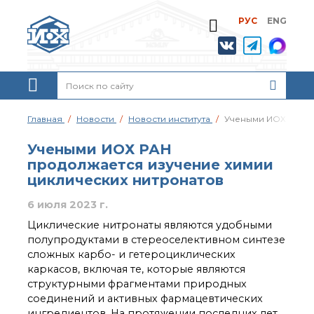
РУС
ENG
Жизнь и выдающиеся
моменты научной
деятельности
Н. Д. Зелинского
История ИОХ РАН
Администрация
Главная
Новости
Новости института
Учеными ИОХ РАН п
института
Научные школы
Учеными ИОХ РАН
Подразделения
продолжается изучение химии
института
циклических нитронатов
Ученый совет ИОХ
РАН
6 июля 2023 г.
Диссертационные
Циклические нитронаты являются удобными
советы
полупродуктами в стереоселективном синтезе
Совет молодых ученых
сложных карбо- и гетероциклических
ИОХ РАН
каркасов, включая те, которые являются
Центр коллективного
структурными фрагментами природных
пользования
соединений и активных фармацевтических
Института
ингредиентов. На протяжении последних лет