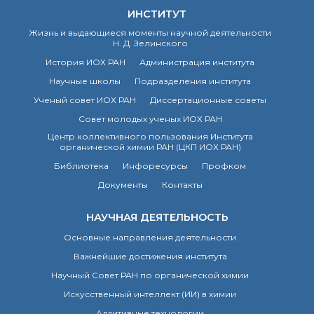
Почтовый сервер
ИНСТИТУТ
Внутренний сайт
Жизнь и выдающиеся моменты научной деятельности
Н. Д. Зелинского
ЯМР-центр ИОХ РАН
История ИОХ РАН
Администрация института
Научные школы
Подразделения института
Ученый совет ИОХ РАН
Диссертационные советы
Совет молодых ученых ИОХ РАН
Центр коллективного пользования Института
органической химии РАН (ЦКП ИОХ РАН)
Библиотека
Инфоресурсы
Профком
Документы
Контакты
НАУЧНАЯ ДЕЯТЕЛЬНОСТЬ
Основные направления деятельности
Важнейшие достижения института
Научный Совет РАН по органической химии
Искусственный интеллект (ИИ) в химии
Аддитивные технологии