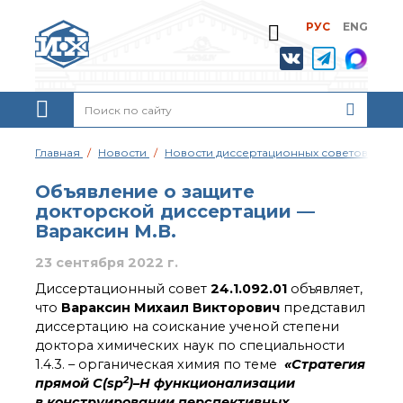
РУС
ENG
Жизнь и выдающиеся
моменты научной
деятельности
Н. Д. Зелинского
История ИОХ РАН
Администрация
Главная
Новости
Новости диссертационных советов
Об
института
Научные школы
Объявление о защите
Подразделения
докторской диссертации —
института
Вараксин М.В.
Ученый совет ИОХ
РАН
23 сентября 2022 г.
Диссертационные
Диссертационный совет
24.1.092.01
объявляет,
советы
что
Вараксин Михаил Викторович
представил
Совет молодых ученых
диссертацию на соискание ученой степени
ИОХ РАН
доктора химических наук по специальности
Центр коллективного
1.4.3. – органическая химия по теме
«Стратегия
пользования
2
прямой С(sp
)–Н функционализации
Института
в конструировании перспективных