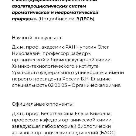
органической химии
азагетероциклических систем
РАН (ЦКП ИОХ РАН)
ароматической и неароматической
Библиотека
природы».
(Подробнее см.
ЗДЕСЬ
)
.
Инфоресурсы
Профком
Документы
Научный консультант:
Контакты
Д.х.н., проф., академик РАН Чупахин Олег
Николаевич, профессор кафедры
органической и биомолекулярной химии
Основные
Химико-технологического института
направления
Уральского федерального университета имени
деятельности
первого президента России Б.Н. Ельцина;
Важнейшие
специальность 02.00.03 – Органическая химия.
достижения института
Научный Совет РАН
по органической
Официальные оппоненты:
химии
Искусственный
Д.х.н., проф. Белоглазкина Елена Кимовна,
интеллект (ИИ)
профессор кафедры органической химии,
в химии
заведующая лабораторией биологически
Аддитивные
активных органических соединений (БАОС)