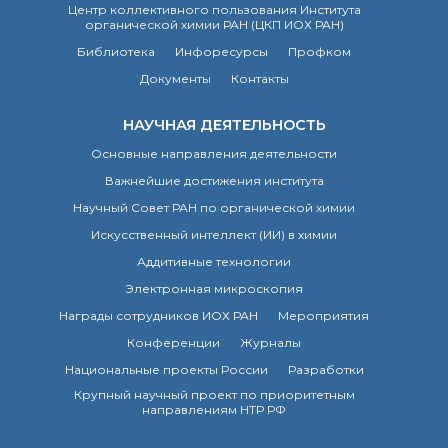
Центр коллективного пользования Института
Почтовый сервер
органической химии РАН (ЦКП ИОХ РАН)
Внутренний сайт
Библиотека
Инфоресурсы
Профком
ЯМР-центр ИОХ РАН
Документы
Контакты
НАУЧНАЯ ДЕЯТЕЛЬНОСТЬ
Основные направления деятельности
Важнейшие достижения института
Научный Совет РАН по органической химии
Искусственный интеллект (ИИ) в химии
Аддитивные технологии
Электронная микроскопия
Награды сотрудников ИОХ РАН
Мероприятия
Конференции
Журналы
Национальные проекты России
Разработки
Крупный научный проект по приоритетным
направлениям НТР РФ