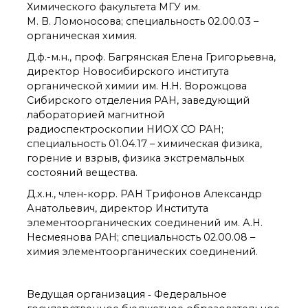
технологии
Химического факультета МГУ им.
Электронная
М. В. Ломоносова; специальность 02.00.03 –
микроскопия
органическая химия.
Награды сотрудников
Д.ф.-м.н., проф. Багрянская Елена Григорьевна,
ИОХ РАН
директор Новосибирского института
Мероприятия
органической химии им. Н.Н. Ворожцова
Конференции
Сибирского отделения РАН, заведующий
Журналы
лабораторией магнитной
Национальные
радиоспектроскопии НИОХ СО РАН;
проекты России
специальность 01.04.17 – химическая физика,
Разработки
горение и взрыв, физика экстремальных
Крупный научный
состояний вещества.
проект
Д.х.н., член-корр. РАН Трифонов Александр
по приоритетным
направлениям НТР РФ
Анатольевич, директор Института
элементоорганических соединений им. А.Н.
Несмеянова РАН; специальность 02.00.08 –
Аспирантура
химия элементоорганических соединений.
Защита диссертаций
Набор студентов
Ведущая организация ‑ Федеральное
Рекомендации ВАК