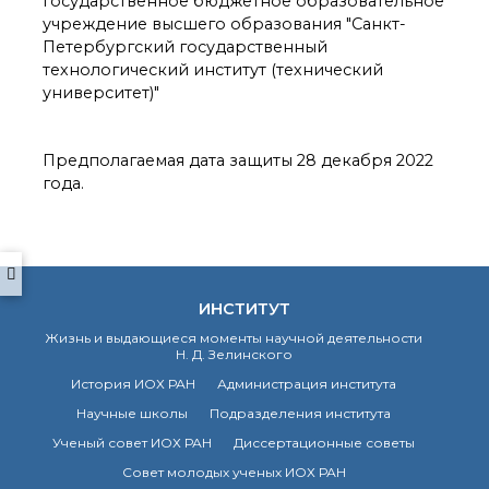
государственное бюджетное образовательное
о типовых нарушениях
учреждение высшего образования "Санкт-
Петербургский государственный
технологический институт (технический
Новости института
университет)"
Конференции
Новости
диссертационных
Предполагаемая дата защиты 28 декабря 2022
советов
года.
Новые лаборатории
Институт в СМИ
Конкурсы, премии
Конкурсы вакантных
должностей
ИНСТИТУТ
Жизнь и выдающиеся моменты научной деятельности
Н. Д. Зелинского
История ВХК РАН
История ИОХ РАН
Администрация института
Преподавательский
состав
Научные школы
Подразделения института
Достижения
Ученый совет ИОХ РАН
Диссертационные советы
Совет молодых ученых ИОХ РАН